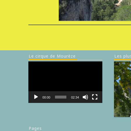
Le cirque de Mourèze
Les plu
Lecteur
vidéo
00:00
02:34
Pages