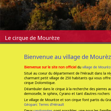
Le cirque de Mourèze
Bienvenue au village de Mourèz
Bienvenue sur le site non officiel
du
village de Mourèz
Situé au coeur du département de l’Hérault dans la ré
charmant petit village de 250 habitants qui vous offre
cirque Dolomitique.
Déambuler dans le cirque à la recherche des pierres aux
demoiselle, le sphinx, Cyrano et tant d’autres rochers
Le village de Mourèze et son cirque font partis du G
Géoparc Terres d’Hérault
Deux
randonnées
sont possibles, une pour les familles 