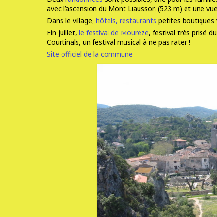
avec l’ascension du Mont Liausson (523 m) et une vue 
Dans le village,
hôtels, restaurants
petites boutiques v
Fin juillet,
le festival de Mourèze
, festival très prisé 
Courtinals, un festival musical à ne pas rater !
Site officiel de la commune