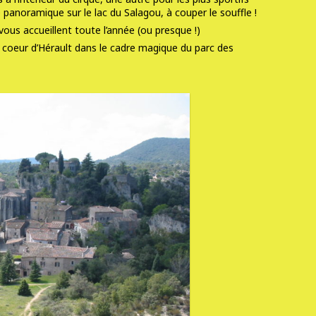
panoramique sur le lac du Salagou, à couper le souffle !
ous accueillent toute l’année (ou presque !)
du coeur d’Hérault dans le cadre magique du parc des