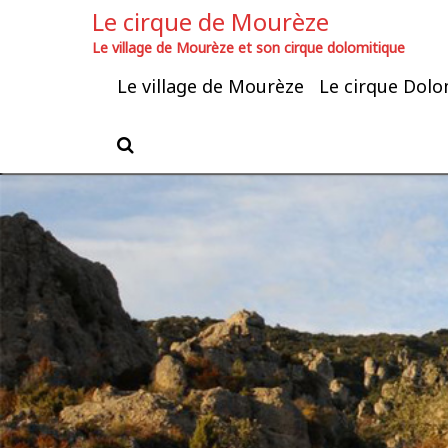
Le cirque de Mourèze
Le village de Mourèze et son cirque dolomitique
Le village de Mourèze
Le cirque Dolo