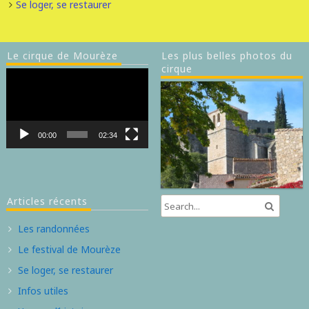
Se loger, se restaurer
Le cirque de Mourèze
Les plus belles photos du
cirque
Lecteur
vidéo
00:00
02:34
Articles récents
Les randonnées
Le festival de Mourèze
Se loger, se restaurer
Infos utiles