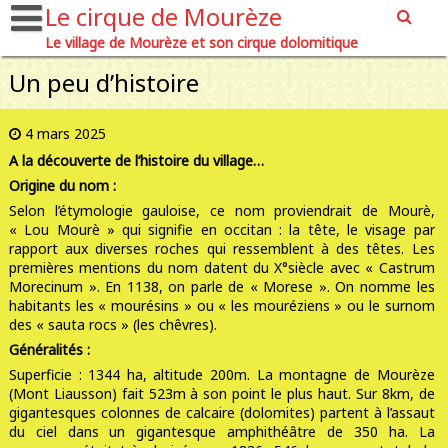
Le cirque de Mourèze
Le village de Mourèze et son cirque dolomitique
Un peu d’histoire
4 mars 2025
A la découverte de l’histoire du village…
Origine du nom :
Selon l’étymologie gauloise, ce nom proviendrait de Mourè,
« Lou Mourè » qui signifie en occitan : la tête, le visage par
rapport aux diverses roches qui ressemblent à des têtes. Les
premières mentions du nom datent du X°siècle avec « Castrum
Morecinum ». En 1138, on parle de « Morese ». On nomme les
habitants les « mourésins » ou « les mouréziens » ou le surnom
des « sauta rocs » (les chêvres).
Généralités :
Superficie : 1344 ha, altitude 200m. La montagne de Mourèze
(Mont Liausson) fait 523m à son point le plus haut. Sur 8km, de
gigantesques colonnes de calcaire (dolomites) partent à l’assaut
du ciel dans un gigantesque amphithéâtre de 350 ha. La