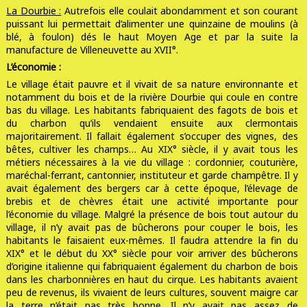
La Dourbie :
Autrefois elle coulait abondamment et son courant
puissant lui permettait d’alimenter une quinzaine de moulins (à
blé, à foulon) dés le haut Moyen Age et par la suite la
manufacture de Villeneuvette au XVII°.
L’économie :
Le village était pauvre et il vivait de sa nature environnante et
notamment du bois et de la rivière Dourbie qui coule en contre
bas du village. Les habitants fabriquaient des fagots de bois et
du charbon qu’ils vendaient ensuite aux clermontais
majoritairement. Il fallait également s’occuper des vignes, des
bêtes, cultiver les champs… Au XIX° siècle, il y avait tous les
métiers nécessaires à la vie du village : cordonnier, couturière,
maréchal-ferrant, cantonnier, instituteur et garde champêtre. Il y
avait également des bergers car à cette époque, l’élevage de
brebis et de chèvres était une activité importante pour
l’économie du village. Malgré la présence de bois tout autour du
village, il n’y avait pas de bûcherons pour couper le bois, les
habitants le faisaient eux-mêmes. Il faudra attendre la fin du
XIX° et le début du XX° siècle pour voir arriver des bûcherons
d’origine italienne qui fabriquaient également du charbon de bois
dans les charbonnières en haut du cirque. Les habitants avaient
peu de revenus, ils vivaient de leurs cultures, souvent maigre car
la terre n’était pas très bonne. Il n’y avait pas assez de