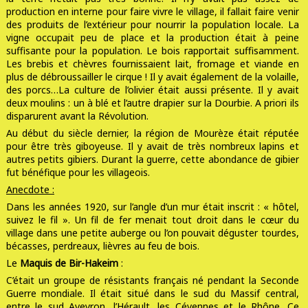
production en interne pour faire vivre le village, il fallait faire venir
des produits de l’extérieur pour nourrir la population locale. La
vigne occupait peu de place et la production était à peine
suffisante pour la population. Le bois rapportait suffisamment.
Les brebis et chèvres fournissaient lait, fromage et viande en
plus de débroussailler le cirque ! Il y avait également de la volaille,
des porcs…La culture de l’olivier était aussi présente. Il y avait
deux moulins : un à blé et l’autre drapier sur la Dourbie. A priori ils
disparurent avant la Révolution.
Au début du siècle dernier, la région de Mourèze était réputée
pour être très giboyeuse. Il y avait de très nombreux lapins et
autres petits gibiers. Durant la guerre, cette abondance de gibier
fut bénéfique pour les villageois.
Anecdote :
Dans les années 1920, sur l’angle d’un mur était inscrit : « hôtel,
suivez le fil ». Un fil de fer menait tout droit dans le cœur du
village dans une petite auberge ou l’on pouvait déguster tourdes,
bécasses, perdreaux, lièvres au feu de bois.
Le
Maquis de Bir-Hakeim
:
C’était un groupe de
résistants français
né pendant la Seconde
Guerre mondiale. Il était situé dans le sud du
Massif central
,
entre le sud
Aveyron
, l’
Hérault
, les
Cévennes
et le
Rhône
. Ce