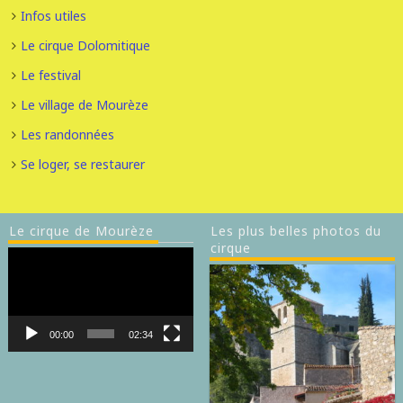
Infos utiles
Le cirque Dolomitique
Le festival
Le village de Mourèze
Les randonnées
Se loger, se restaurer
Le cirque de Mourèze
Les plus belles photos du
cirque
Lecteur
vidéo
00:00
02:34