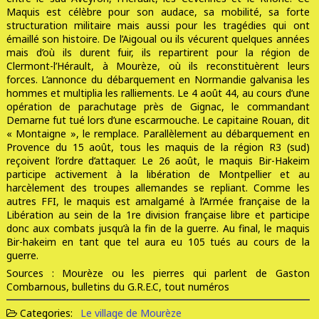
Maquis
est célèbre pour son audace, sa mobilité, sa forte
structuration militaire mais aussi pour les tragédies qui ont
émaillé son histoire. De l’Aigoual ou ils vécurent quelques années
mais d’où ils durent fuir, ils repartirent pour la région de
Clermont-l’Hérault, à Mourèze, où ils reconstituèrent leurs
forces. L’annonce du
débarquement en Normandie
galvanisa les
hommes et multiplia les ralliements. Le 4 août 44, au cours d’une
opération de parachutage près de Gignac, le commandant
Demarne fut tué lors d’une escarmouche. Le capitaine Rouan, dit
« Montaigne », le remplace. Parallèlement au
débarquement en
Provence
du 15 août, tous les maquis de la région R3 (sud)
reçoivent l’ordre d’attaquer. Le 26 août, le maquis Bir-Hakeim
participe activement à la libération de
Montpellier
et au
harcèlement des troupes allemandes se repliant. Comme les
autres
FFI
, le maquis est amalgamé à l’
Armée française de la
Libération
au sein de la 1re division française libre et participe
donc aux combats jusqu’à la fin de la guerre. Au final, le maquis
Bir-hakeim en tant que tel aura eu 105 tués au cours de la
guerre.
Sources : Mourèze ou les pierres qui parlent de Gaston
Combarnous, bulletins du G.R.E.C, tout numéros
Categories:
Le village de Mourèze