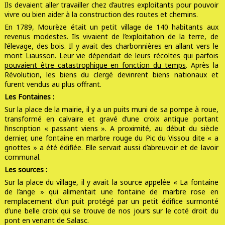
Ils devaient aller travailler chez d’autres exploitants pour pouvoir
vivre ou bien aider à la construction des routes et chemins.
En 1789, Mourèze était un petit village de 140 habitants aux
revenus modestes. Ils vivaient de l’exploitation de la terre, de
l’élevage, des bois. Il y avait des charbonnières en allant vers le
mont Liausson.
Leur vie dépendait de leurs récoltes qui parfois
pouvaient être catastrophique en fonction du temps
. Après la
Révolution, les biens du clergé devinrent biens nationaux et
furent vendus au plus offrant.
Les Fontaines :
Sur la place de la mairie, il y a un puits muni de sa pompe à roue,
transformé en calvaire et gravé d’une croix antique portant
l’inscription « passant viens ». A proximité, au début du siècle
dernier, une fontaine en marbre rouge du Pic du Vissou dite « a
griottes » a été édifiée. Elle servait aussi d’abreuvoir et de lavoir
communal.
Les sources :
Sur la place du village, il y avait la source appelée « La fontaine
de l’ange » qui alimentait une fontaine de marbre rose en
remplacement d’un puit protégé par un petit édifice surmonté
d’une belle croix qui se trouve de nos jours sur le coté droit du
pont en venant de Salasc.