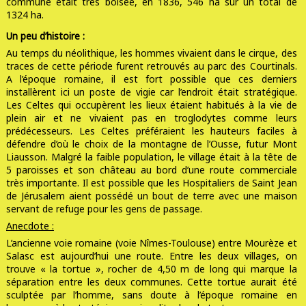
commune était très boisée, en 1836, 546 ha sur un total de
1324 ha.
Un peu d’histoire :
Au temps du néolithique, les hommes vivaient dans le cirque, des
traces de cette période furent retrouvés au parc des Courtinals.
A l’époque romaine, il est fort possible que ces derniers
installèrent ici un poste de vigie car l’endroit était stratégique.
Les Celtes qui occupèrent les lieux étaient habitués à la vie de
plein air et ne vivaient pas en troglodytes comme leurs
prédécesseurs. Les Celtes préféraient les hauteurs faciles à
défendre d’où le choix de la montagne de l’Ousse, futur Mont
Liausson. Malgré la faible population, le village était à la tête de
5 paroisses et son château au bord d’une route commerciale
très importante. Il est possible que les Hospitaliers de Saint Jean
de Jérusalem aient possédé un bout de terre avec une maison
servant de refuge pour les gens de passage.
Anecdote :
L’ancienne voie romaine (voie Nîmes-Toulouse) entre Mourèze et
Salasc est aujourd’hui une route. Entre les deux villages, on
trouve « la tortue », rocher de 4,50 m de long qui marque la
séparation entre les deux communes. Cette tortue aurait été
sculptée par l’homme, sans doute à l’époque romaine en