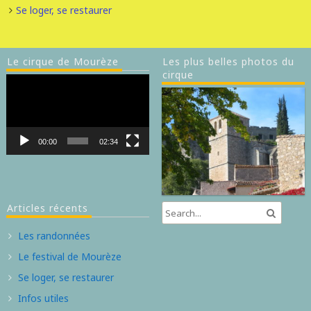
Se loger, se restaurer
Le cirque de Mourèze
Les plus belles photos du
cirque
Lecteur
vidéo
00:00
02:34
Articles récents
Les randonnées
Le festival de Mourèze
Se loger, se restaurer
Infos utiles