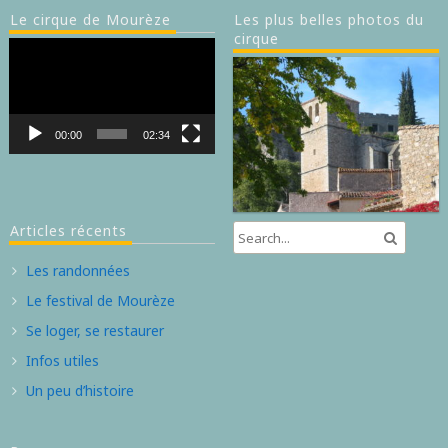
Le cirque de Mourèze
Les plus belles photos du
cirque
Lecteur
vidéo
00:00
02:34
Articles récents
Les randonnées
Le festival de Mourèze
Se loger, se restaurer
Infos utiles
Un peu d’histoire