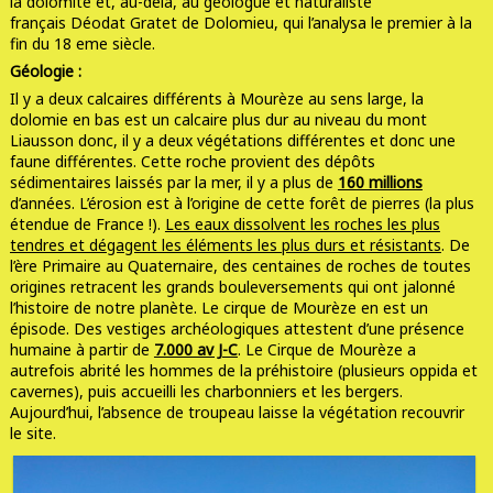
la
dolomite
et, au-delà, au
géologue
et naturaliste
français Déodat Gratet de Dolomieu, qui l’analysa le premier à la
fin du 18 eme siècle.
Géologie :
Il y a deux calcaires différents à Mourèze au sens large, la
dolomie en bas est un calcaire plus dur au niveau du mont
Liausson donc, il y a deux végétations différentes et donc une
faune différentes. Cette roche provient des dépôts
sédimentaires laissés par la mer, il y a plus de
160 millions
d’années. L’érosion est à l’origine de cette forêt de pierres (la plus
étendue de France !).
Les eaux dissolvent les roches les plus
tendres et dégagent les éléments les plus durs et résistants
. De
l’ère Primaire au Quaternaire, des centaines de roches de toutes
origines retracent les grands bouleversements qui ont jalonné
l’histoire de notre planète. Le cirque de Mourèze en est un
épisode. Des vestiges archéologiques attestent d’une présence
humaine à partir de
7.000 av J-C
. Le Cirque de Mourèze a
autrefois abrité les hommes de la préhistoire (plusieurs oppida et
cavernes), puis accueilli les charbonniers et les bergers.
Aujourd’hui, l’absence de troupeau laisse la végétation recouvrir
le site.