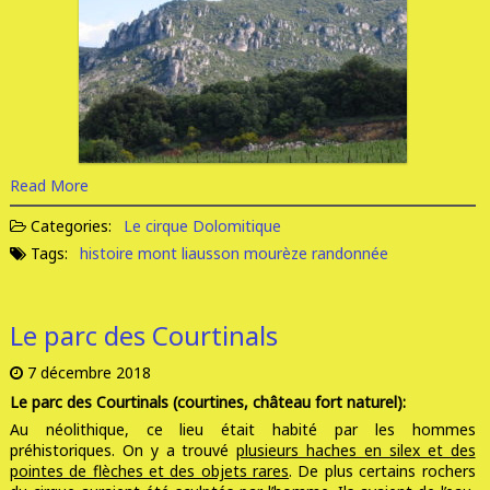
Read More
Categories:
Le cirque Dolomitique
Tags:
histoire
mont liausson
mourèze
randonnée
Le parc des Courtinals
7 décembre 2018
Le parc des Courtinals (courtines, château fort naturel):
Au néolithique, ce lieu était habité par les hommes
préhistoriques. On y a trouvé
plusieurs haches en silex et des
pointes de flèches et des objets rares
. De plus certains rochers