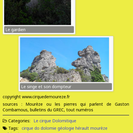
Le gardien
Le singe et son dompteur
copyright www.cirquedemoureze.fr
sources : Mourèze ou les pierres qui parlent de Gaston
Combarnous, bulletins du GREC, tout numéros
Categories:
Le cirque Dolomitique
Tags:
cirque do
dolomie
géologie
hérault
mourèze