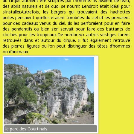
du cirque auraient été sculptés par l’homme. Ils avaient de l’eau,
des abris naturels et de quoi se nourrir. L’endroit était idéal pour
s’installer.
Autrefois, les bergers qui trouvaient des hachettes
polies pensaient qu’elles étaient tombées du ciel et les prenaient
pour des cadeaux venus du ciel. Ils les perforaient pour en faire
des pendentifs ou bien s’en servait pour faire des battants de
cloches pour les troupeaux.
De nombreux autres vestiges furent
retrouvés dans et autour du cirque. Il fut également retrouvé
des pierres figures ou l’on peut distinguer des têtes d’hommes
ou d’animaux.
le parc des Courtinals