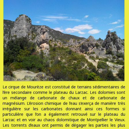
Le cirque de Mourèze est constitué de terrains sédimentaires de
l’ère secondaire comme le plateau du Larzac. Les dolomies sont
un mélange de carbonate de chaux et de carbonate de
magnésium. L’érosion chimique de l’eau s’exerça de manière très
irrégulière sur les carbonates donnant ainsi ces formes si
particulière que l’on a également retrouvé sur le plateau du
Larzac et en voir au chaos dolomitique de Montpellier le Vieux.
Les torrents d’eaux ont permis de dégager les parties les plus