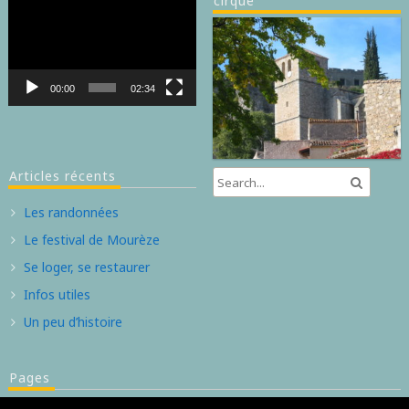
cirque
Lecteur
vidéo
00:00
02:34
Articles récents
Les randonnées
Le festival de Mourèze
Se loger, se restaurer
Infos utiles
Un peu d’histoire
Pages