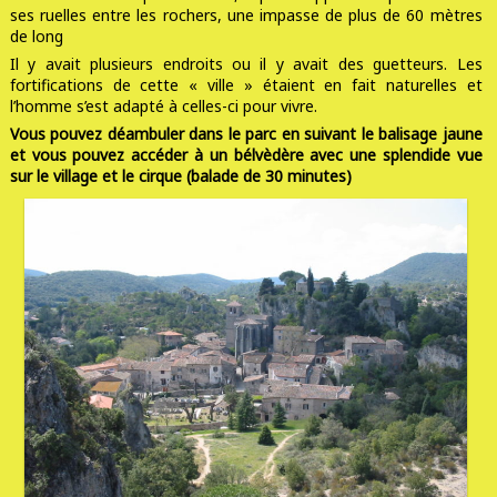
ses ruelles entre les rochers, une impasse de plus de 60 mètres
de long
Il y avait plusieurs endroits ou il y avait des guetteurs. Les
fortifications de cette « ville » étaient en fait naturelles et
l’homme s’est adapté à celles-ci pour vivre.
Vous pouvez déambuler dans le parc en suivant le balisage jaune
et vous pouvez accéder à un bélvèdère avec une splendide vue
sur le village et le cirque (balade de 30 minutes)