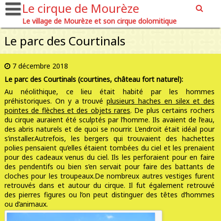
Le cirque de Mourèze
Le village de Mourèze et son cirque dolomitique
Le parc des Courtinals
7 décembre 2018
Le parc des Courtinals (courtines, château fort naturel):
Au néolithique, ce lieu était habité par les hommes
préhistoriques. On y a trouvé
plusieurs haches en silex et des
pointes de flèches et des objets rares
. De plus certains rochers
du cirque auraient été sculptés par l’homme. Ils avaient de l’eau,
des abris naturels et de quoi se nourrir. L’endroit était idéal pour
s’installer.
Autrefois, les bergers qui trouvaient des hachettes
polies pensaient qu’elles étaient tombées du ciel et les prenaient
pour des cadeaux venus du ciel. Ils les perforaient pour en faire
des pendentifs ou bien s’en servait pour faire des battants de
cloches pour les troupeaux.
De nombreux autres vestiges furent
retrouvés dans et autour du cirque. Il fut également retrouvé
des pierres figures ou l’on peut distinguer des têtes d’hommes
ou d’animaux.