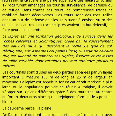
réunissait la citadelle à la partie supérieure des habitats voisins.
17 rocs furent aménagés en tour de surveillance, de défense ou
de refuge. Dans toutes ces tours, de nombreuses traces de
mobiliers furent découvertes. Les tours sont des rocs taillés
dans un but de défense et elles se situent à environ 50 m des
unes et des autres. Les rocs sculptés avaient un but défensif, de
faire peur aux ennemis.
Le
lapiaz
est une formation
géologique
de surface dans les
roches
calcaires
et
dolomitiques
, créée par le
ruissellement
des eaux de pluie qui dissolvent la roche .Ce type de
sol
,
déchiqueté, aux aspérités coupantes lorsqu’il s’agit de calcaire
dur, est sillonné de nombreuses rigoles, fissures et crevasses
de taille variable, dont certaines peuvent atteindre plusieurs
mètres.
Les courtinals sont divisés en deux parties séparées par un lapiaz
important. Il mesure 150 m de long et 25 m de largeur en
moyenne. Ce lapiaz est appelé le forum car c’était l’endroit le plus
large ou la population pouvait se réunir. A l’origine, il devait
s’étager sur 3 plans différents grâce à des murettes. Au centre
du forum, deux gros blocs qui se rejoignent forment le « pont de
bloc »
La deuxième partie : la plaine
De l’autre coté du pont de bloc, la partie appelé « la plaine » avec