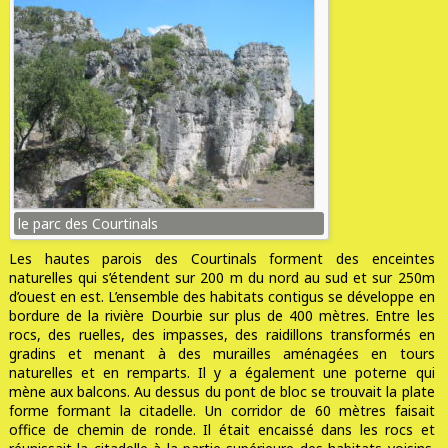
le parc des Courtinals
Les hautes parois des Courtinals forment des enceintes
naturelles qui s’étendent sur 200 m du nord au sud et sur 250m
d’ouest en est. L’ensemble des habitats contigus se développe en
bordure de la rivière Dourbie sur plus de 400 mètres. Entre les
rocs, des ruelles, des impasses, des raidillons transformés en
gradins et menant à des murailles aménagées en tours
naturelles et en remparts. Il y a également une poterne qui
mène aux balcons. Au dessus du pont de bloc se trouvait la plate
forme formant la citadelle. Un corridor de 60 mètres faisait
office de chemin de ronde. Il était encaissé dans les rocs et