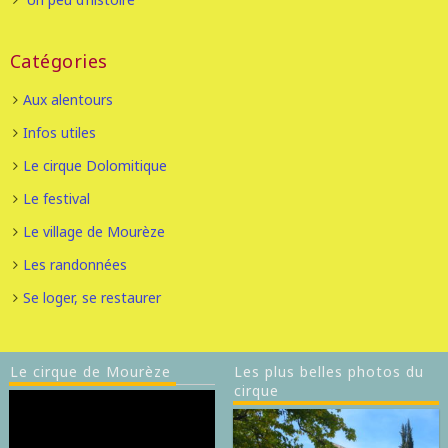
Catégories
Aux alentours
Infos utiles
Le cirque Dolomitique
Le festival
Le village de Mourèze
Les randonnées
Se loger, se restaurer
Le cirque de Mourèze
Les plus belles photos du
cirque
Lecteur
vidéo