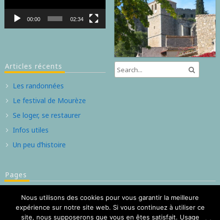
00:00
02:34
Articles récents
Les randonnées
Le festival de Mourèze
Se loger, se restaurer
Infos utiles
Un peu d’histoire
Pages
Contact
Nous utilisons des cookies pour vous garantir la meilleure
Bienvenue au village de Mourèze et son cirque dolomitique
expérience sur notre site web. Si vous continuez à utiliser ce
site, nous supposerons que vous en êtes satisfait. Usage
Mention légale et politique de confidentialité