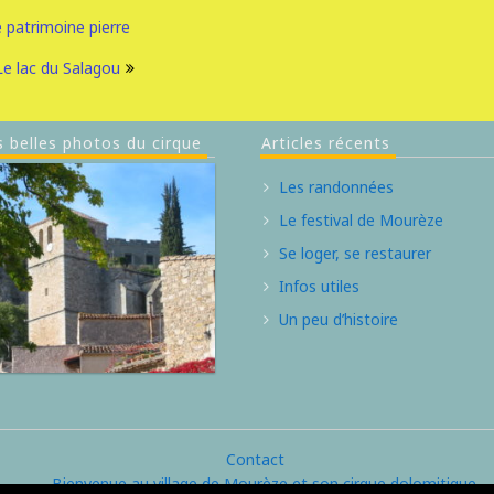
e
patrimoine
pierre
Le lac du Salagou
s belles photos du cirque
Articles récents
Les randonnées
Le festival de Mourèze
Se loger, se restaurer
Infos utiles
Un peu d’histoire
Contact
Bienvenue au village de Mourèze et son cirque dolomitique