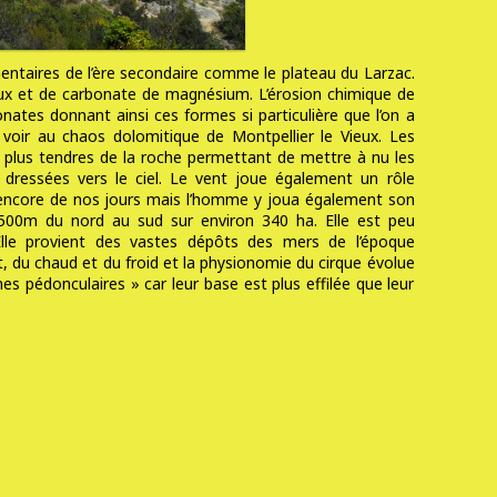
entaires de l’ère secondaire comme le plateau du Larzac.
x et de carbonate de magnésium. L’érosion chimique de
bonates donnant ainsi ces formes si particulière que l’on a
voir au chaos dolomitique de Montpellier le Vieux. Les
s plus tendres de la roche permettant de mettre à nu les
 dressées vers le ciel. Le vent joue également un rôle
t encore de nos jours mais l’homme y joua également son
1500m du nord au sud sur environ 340 ha. Elle est peu
 Elle provient des vastes dépôts des mers de l’époque
nt, du chaud et du froid et la physionomie du cirque évolue
s pédonculaires » car leur base est plus effilée que leur