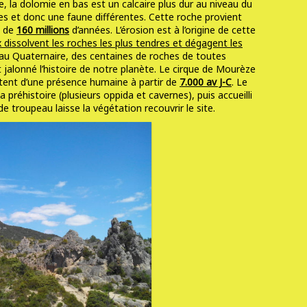
e, la dolomie en bas est un calcaire plus dur au niveau du
es et donc une faune différentes. Cette roche provient
s de
160 millions
d’années. L’érosion est à l’origine de cette
 dissolvent les roches les plus tendres et dégagent les
e au Quaternaire, des centaines de roches de toutes
 jalonné l’histoire de notre planète. Le cirque de Mourèze
tent d’une présence humaine à partir de
7.000 av J-C
. Le
préhistoire (plusieurs oppida et cavernes), puis accueilli
de troupeau laisse la végétation recouvrir le site.