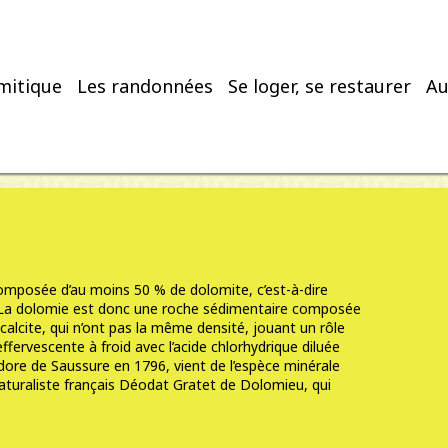
mitique
Les randonnées
Se loger, se restaurer
Au
mposée d’au moins 50 % de dolomite, c’est-à-dire
La dolomie est donc une roche sédimentaire composée
calcite
, qui n’ont pas la même densité, jouant un rôle
effervescente à froid avec l’
acide chlorhydrique
diluée
ore de Saussure en 1796, vient de l’espèce minérale
aturaliste français Déodat Gratet de Dolomieu, qui