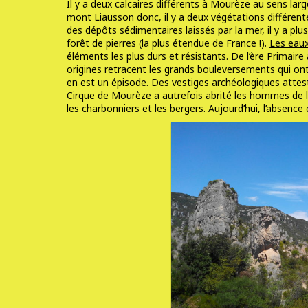
Il y a deux calcaires différents à Mourèze au sens larg
mont Liausson donc, il y a deux végétations différent
des dépôts sédimentaires laissés par la mer, il y a plu
forêt de pierres (la plus étendue de France !).
Les eaux
éléments les plus durs et résistants
. De l’ère Primair
origines retracent les grands bouleversements qui ont
en est un épisode. Des vestiges archéologiques attes
Cirque de Mourèze a autrefois abrité les hommes de la 
les charbonniers et les bergers. Aujourd’hui, l’absence 