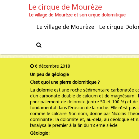
Le cirque de Mourèze
Le village de Mourèze et son cirque dolomitique
Le village de Mourèze
Le cirque Dolo
Le cirque Dolomitique
6 décembre 2018
Un peu de géologie
C’est quoi une pierre dolomitique ?
La
dolomie
est une roche sédimentaire carbonatée co
d’un carbonate double de calcium et de
magnésium .
principalement de dolomite (entre 50 et 100 %) et de
fondamental dans l’
érosion
de la roche. Elle n’est pas 
comme le
calcaire
. Son nom, donné par Nicolas Théod
dominante : la
dolomite
et, au-delà, au
géologue
et n
l’analysa le premier à la fin du 18 eme siècle.
Géologie :