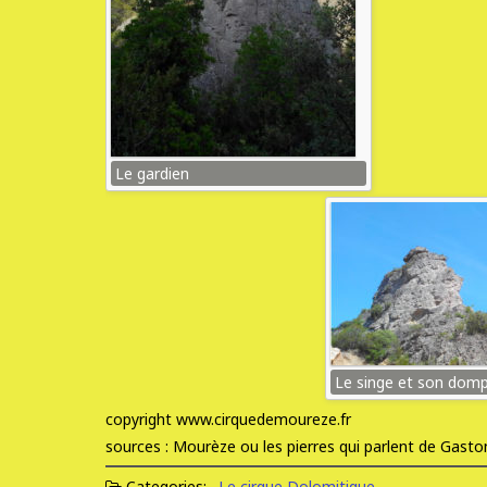
Le gardien
Le singe et son dom
copyright www.cirquedemoureze.fr
sources : Mourèze ou les pierres qui parlent de Gas
Categories:
Le cirque Dolomitique