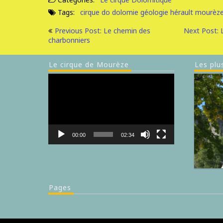
Tags:
cirque do
dolomie
géologie
hérault
mourèz
Previous Post: Le chemin des
Next Post: 
charbonniers
Le cirque de Mourèze
Les plu
Lecteur
vidéo
00:00
02:34
Pages