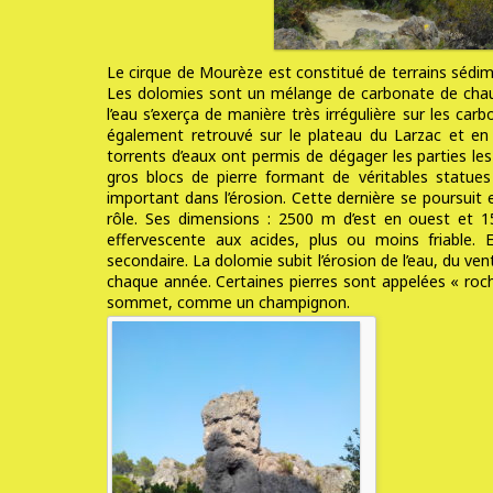
Le cirque de Mourèze est constitué de terrains sédim
Les dolomies sont un mélange de carbonate de chau
l’eau s’exerça de manière très irrégulière sur les car
également retrouvé sur le plateau du Larzac et en 
torrents d’eaux ont permis de dégager les parties le
gros blocs de pierre formant de véritables statues
important dans l’érosion. Cette dernière se poursui
rôle. Ses dimensions : 2500 m d’est en ouest et 
effervescente aux acides, plus ou moins friable.
secondaire. La dolomie subit l’érosion de l’eau, du ve
chaque année. Certaines pierres sont appelées « roche
sommet, comme un champignon.