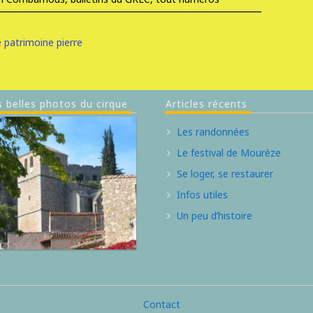
e
patrimoine
pierre
s belles photos du cirque
Articles récents
Les randonnées
Le festival de Mourèze
Se loger, se restaurer
Infos utiles
Un peu d’histoire
Contact