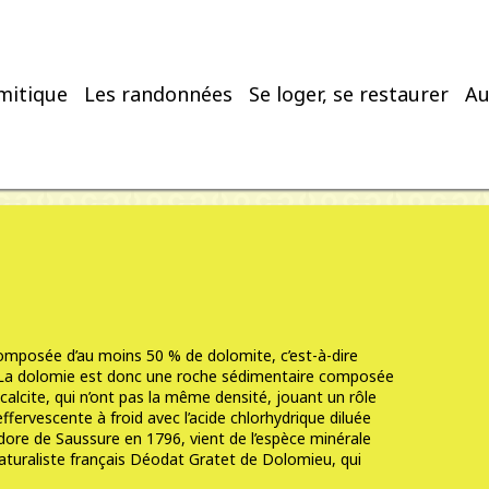
mitique
Les randonnées
Se loger, se restaurer
Au
mposée d’au moins 50 % de dolomite, c’est-à-dire
La dolomie est donc une roche sédimentaire composée
calcite
, qui n’ont pas la même densité, jouant un rôle
effervescente à froid avec l’
acide chlorhydrique
diluée
ore de Saussure en 1796, vient de l’espèce minérale
aturaliste français Déodat Gratet de Dolomieu, qui