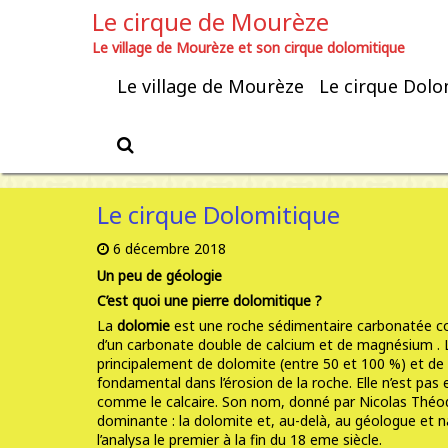
Le cirque de Mourèze
Le village de Mourèze et son cirque dolomitique
Le village de Mourèze
Le cirque Dolo
Tag Archives: géologie
Le cirque Dolomitique
6 décembre 2018
Un peu de géologie
C’est quoi une pierre dolomitique ?
La
dolomie
est une roche sédimentaire carbonatée co
d’un carbonate double de calcium et de
magnésium .
principalement de dolomite (entre 50 et 100 %) et de
fondamental dans l’
érosion
de la roche. Elle n’est pas 
comme le
calcaire
. Son nom, donné par Nicolas Théod
dominante : la
dolomite
et, au-delà, au
géologue
et n
l’analysa le premier à la fin du 18 eme siècle.