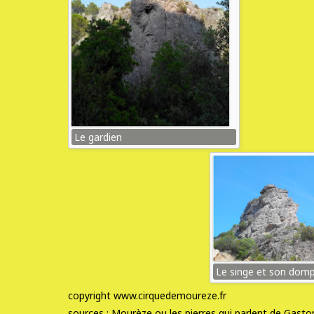
Le gardien
Le singe et son dom
copyright www.cirquedemoureze.fr
sources : Mourèze ou les pierres qui parlent de Gas