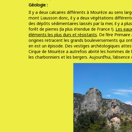
Géologie :
Il y a deux calcaires différents à Mourèze au sens larg
mont Liausson donc, il y a deux végétations différent
des dépôts sédimentaires laissés par la mer, il y a plu
forêt de pierres (la plus étendue de France !).
Les eaux
éléments les plus durs et résistants
. De l’ère Primair
origines retracent les grands bouleversements qui ont
en est un épisode. Des vestiges archéologiques attes
Cirque de Mourèze a autrefois abrité les hommes de la 
les charbonniers et les bergers. Aujourd’hui, l’absence 