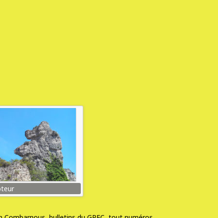
pteur
ton Combarnous, bulletins du GREC, tout numéros