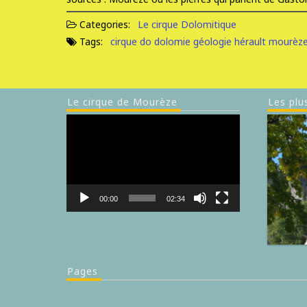
Categories:
Le cirque Dolomitique
Tags:
cirque do
dolomie
géologie
hérault
mourèz
Le cirque de Mourèze
Les plu
Lecteur
vidéo
00:00
02:34
Pages