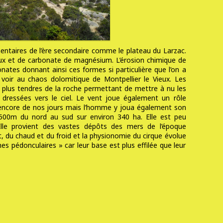
entaires de l’ère secondaire comme le plateau du Larzac.
x et de carbonate de magnésium. L’érosion chimique de
bonates donnant ainsi ces formes si particulière que l’on a
voir au chaos dolomitique de Montpellier le Vieux. Les
s plus tendres de la roche permettant de mettre à nu les
 dressées vers le ciel. Le vent joue également un rôle
t encore de nos jours mais l’homme y joua également son
1500m du nord au sud sur environ 340 ha. Elle est peu
 Elle provient des vastes dépôts des mers de l’époque
nt, du chaud et du froid et la physionomie du cirque évolue
s pédonculaires » car leur base est plus effilée que leur