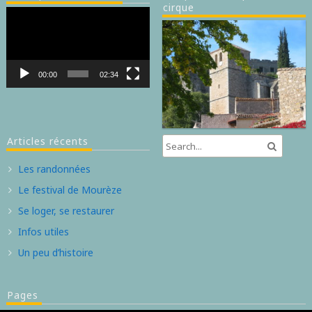
cirque
Lecteur
vidéo
00:00
02:34
Articles récents
Les randonnées
Le festival de Mourèze
Se loger, se restaurer
Infos utiles
Un peu d’histoire
Pages