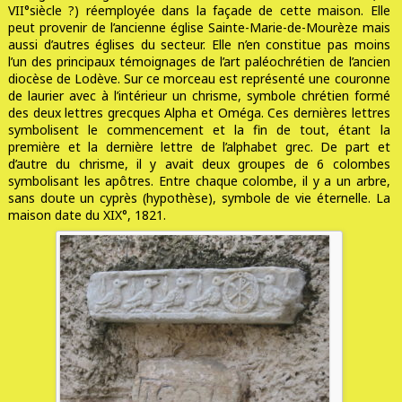
VII°siècle ?) réemployée dans la façade de cette maison. Elle
peut provenir de l’ancienne église Sainte-Marie-de-Mourèze mais
aussi d’autres églises du secteur. Elle n’en constitue pas moins
l’un des principaux témoignages de l’art paléochrétien de l’ancien
diocèse de Lodève. Sur ce morceau est représenté une couronne
de laurier avec à l’intérieur un chrisme, symbole chrétien formé
des deux lettres grecques Alpha et Oméga. Ces dernières lettres
symbolisent le commencement et la fin de tout, étant la
première et la dernière lettre de l’alphabet grec. De part et
d’autre du chrisme, il y avait deux groupes de 6 colombes
symbolisant les apôtres. Entre chaque colombe, il y a un arbre,
sans doute un cyprès (hypothèse), symbole de vie éternelle. La
maison date du XIX°, 1821.