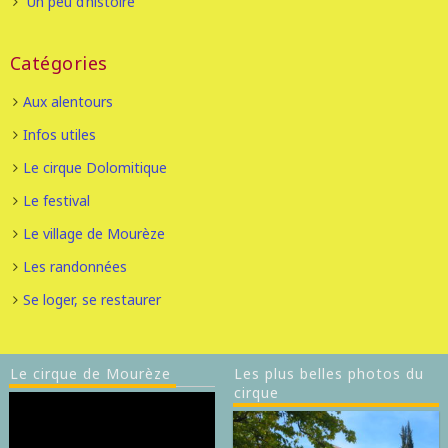
Un peu d’histoire
Catégories
Aux alentours
Infos utiles
Le cirque Dolomitique
Le festival
Le village de Mourèze
Les randonnées
Se loger, se restaurer
Le cirque de Mourèze
Les plus belles photos du
cirque
Lecteur
vidéo