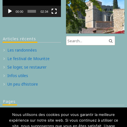
00:00
02:34
Articles récents
Les randonnées
Le festival de Mourèze
Se loger, se restaurer
Infos utiles
Un peu d’histoire
Pages
Contact
Nous utilisons des cookies pour vous garantir la meilleure
Bienvenue au village de Mourèze et son cirque dolomitique
expérience sur notre site web. Si vous continuez à utiliser ce
site, nous supposerons que vous en êtes satisfait. Usage
Mention légale et politique de confidentialité